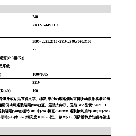
248
ZKLVK44Y01U
)
5995×2235,2310×2810,2840,3030,3100
)
××
總質(zhì)量
(Kg)
利用系數
)
1000/1685
3310
(Km/h)
100
ē)身噴涂或粘貼宣傳文字、標識
;
車(chē)廂兩側均可開(kāi)散熱格柵和儀
)廂兩側均可選裝遮陽(yáng)蓬。選裝大奔頭。選裝
ABS
型號
:BOSCH
裝遮陽(yáng)棚時(shí)車(chē)輛寬
2310mm;
選裝換氣扇時(shí)車(chē)
時(shí)車(chē)輛高度
3100mm
。 該車(chē)側防護和后防護為裙邊