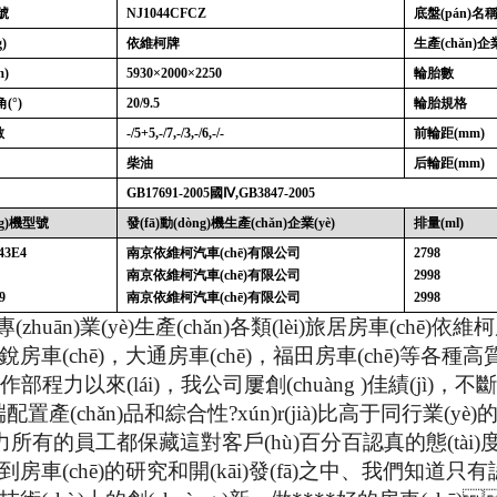
號
NJ1044CFCZ
底盤(pán)名稱(
)
依維柯牌
生產(chǎn)企業
m)
5930×2000×2250
輪胎數
角
(°)
20/9.5
輪胎規格
數
-/5+5,-/7,-/3,-/6,-/-
前輪距
(mm)
柴油
后輪距
(mm)
GB17691-2005
國
Ⅳ,GB3847-2005
ng)機型號
發(fā)動(dòng)機生產(chǎn)企業(yè)
排量
(ml)
43E4
南京依維柯汽車(chē)有限公司
2798
南京依維柯汽車(chē)有限公司
2998
9
南京依維柯汽車(chē)有限公司
2998
uān)業(yè)生產(chǎn)各類(lèi)旅居房車(chē)依維柯房車(ch
，星銳房車(chē)，大通房車(chē)，福田房車(chē)等各種
)工作部程力以來(lái)，我公司屢創(chuàng )佳績(jì)
高端配置產(chǎn)品和綜合性?xún)r(jià)比高于同行業(
力
所有的員工都保藏這對客戶(hù)百分百認真的態(tài)度
房車(chē)的研究和開(kāi)發(fā)之中、我們知道只