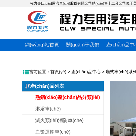
程力專(zhuān)用汽車(chē)股份有限公司銷(xiāo)售十二分公司位于美麗的
網(wǎng)站首頁
關(guān)于我們
產(chǎn)品
(yè)
當前位置：
首頁(yè)
>
產(chǎn)品中心
>
廂式車(chē)系
產(chǎn)品列表
熱銷(xiāo)產(chǎn)品分類(lèi)
淋浴車(chē)
滅火類(lèi)消防車(chē)
血漿運輸車(chē)