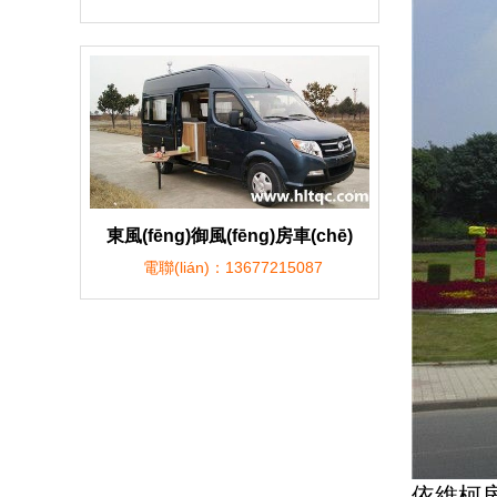
東風(fēng)御風(fēng)房車(chē)
電聯(lián)：13677215087
依維柯房車