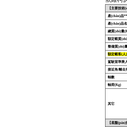
【主要技術(s
產(chǎn)品*
產(chǎn)品名
總質(zhì)量
(
額定載質(zhì
整備質(zhì)
額定載客
(
人
駕駛室準乘
接近角
/
離去
軸數
軸荷
(Kg)
其它
【底盤(pán)