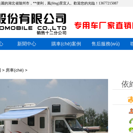
湖北省隨州市，**便利，風(fēng)景宜人。歡迎您的光臨！13677215087
中心
新聞中心
購車(chē)案例
售后服務(wù)
列
>
房車(chē)
>
依