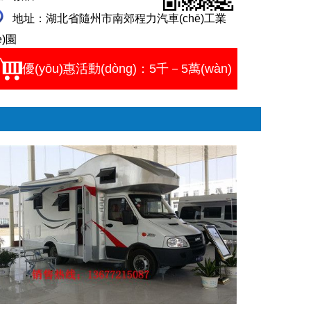
地址：湖北省隨州市南郊程力汽車(chē)工業
è)園
優(yōu)惠活動(dòng)：5千－5萬(wàn)