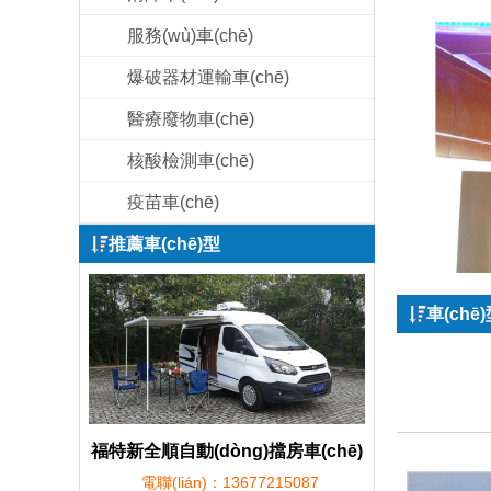
服務(wù)車(chē)
爆破器材運輸車(chē)
醫療廢物車(chē)
核酸檢測車(chē)
疫苗車(chē)
推薦車(chē)型
車(chē
福特新全順自動(dòng)擋房車(chē)
電聯(lián)：13677215087