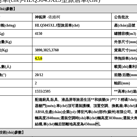
hù)參數】
-依維柯
*
神狐牌
公告批次
稱(chēng)
HLQ5045XLJ
型旅居車(chē)
產(chǎn)品號
Kg)
4150
罐體容積
(m3)
)量
(Kg)
外形尺寸
(mm
量
(Kg)
3890,3825,3760
貨廂尺寸
(mm
)
4,5,6
準拖掛車(chē)
人數
(
人
)
載質(zhì)量
角
(°)
20/12
前懸
/
后懸
(mm
2
軸距
(mm)
1555/2595
**高車(chē)速
配備廚具
,
臥具、液晶屏等旅居生活**和娛樂(lè )**?？稍谲?ch
器艙門(mén)
;
車(chē)頂可選裝護欄、頂置空調、換氣扇
;
車(chē
ABS8,
生產(chǎn)企業(yè)
:
博世汽車(chē)部件
(
蘇州
)
有限公司。選
輛高度
2840mm;
選裝空調時(shí)車(chē)輛高度
3030mm;
選裝大奔頭
結構
,
車(chē)輛后部離地高度為
450mm
。
技術(shù)參數】