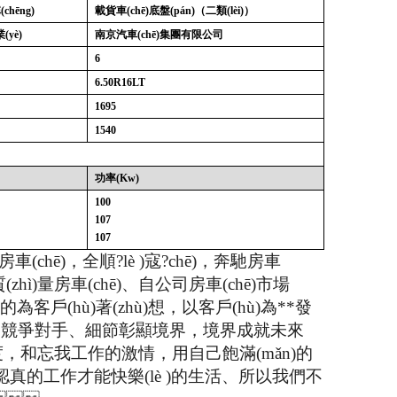
chēng)
載貨車(chē)底盤(pán)（二類(lèi)）
(yè)
南京汽車(chē)集團有限公司
6
6.50R16LT
1695
1540
功率
(Kw)
100
107
107
ē)，全順?lè )寇?chē)，奔馳房車
高質(zhì)量房車(chē)、自公司房車(chē)市場
，不斷的為客戶(hù)著(zhù)想，以客戶(hù)為**發
yè)的競爭對手、細節彰顯境界，境界成就未來
，和忘我工作的激情，用自己飽滿(mǎn)的
有認真的工作才能快樂(lè )的生活、所以我們不