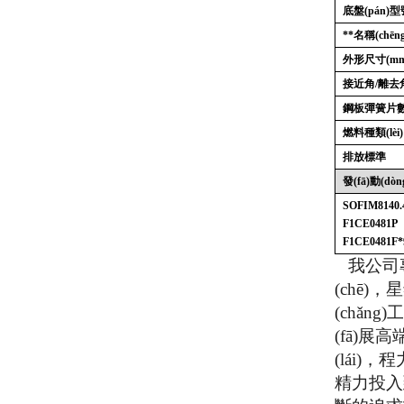
底盤(pán)型
**名稱(chēng
外形尺寸
(m
接近角
/
離去
鋼板彈簧片
燃料種類(lèi)
排放標準
發(fā)動(dò
SOFIM8140.
F1CE0481P
F1CE0481F*
我公司專(zh
(chē)
(chǎng
(fā)展
(lái)，
程
精力投入到